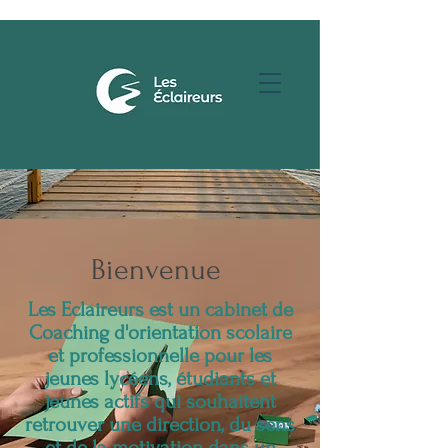
Bienvenue
Les Eclaireurs est un cabinet de
Coaching d'orientation scolaire
et professionnelle pour les
jeunes lycéens, étudiants et
jeunes actifs qui souhaitent
retrouver une direction, du sens
et de la motivation dans un