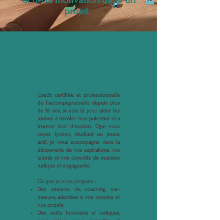
projet.
Un coaching
personnalisé et
inspirant !
Coach certifiée et professionnelle
de l’accompagnement depuis plus
de 15 ans, je suis là pour aider les
jeunes à révéler leur potentiel et à
trouver leur direction. Que vous
soyez lycéen, étudiant ou jeune
actif, je vous accompagne dans la
découverte de vos aspirations, vos
talents et vos objectifs de manière
ludique et engageante.
Ce que je vous propose :
Des séances de coaching sur-
mesure, adaptées à vos besoins et
vos projets.
Des outils innovants et ludiques,