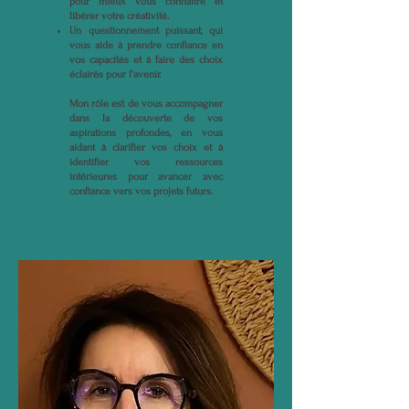
pour mieux vous connaître et
libérer votre créativité.
Un questionnement puissant, qui
vous aide à prendre confiance en
vos capacités et à faire des choix
éclairés pour l’avenir.
Mon rôle est de vous accompagner
dans la découverte de vos
aspirations profondes, en vous
aidant à clarifier vos choix et à
identifier vos ressources
intérieures pour avancer avec
confiance vers vos projets futurs.